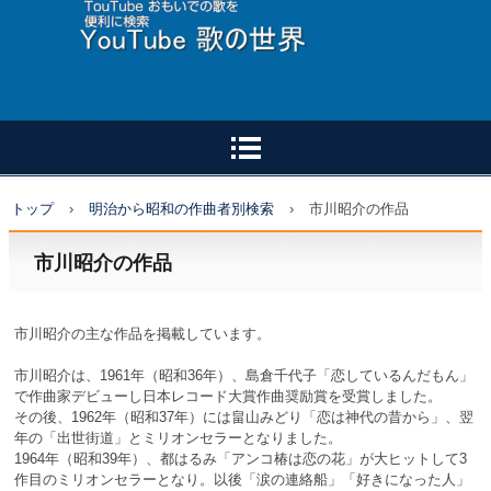
トップ
›
明治から昭和の作曲者別検索
›
市川昭介の作品
市川昭介の作品
市川昭介の主な作品を掲載しています。
市川昭介は、1961年（昭和36年）、島倉千代子「恋しているんだもん」
で作曲家デビューし日本レコード大賞作曲奨励賞を受賞しました。
その後、1962年（昭和37年）には畠山みどり「恋は神代の昔から」、翌
年の「出世街道」とミリオンセラーとなりました。
1964年（昭和39年）、都はるみ「アンコ椿は恋の花」が大ヒットして3
作目のミリオンセラーとなり。以後「涙の連絡船」「好きになった人」