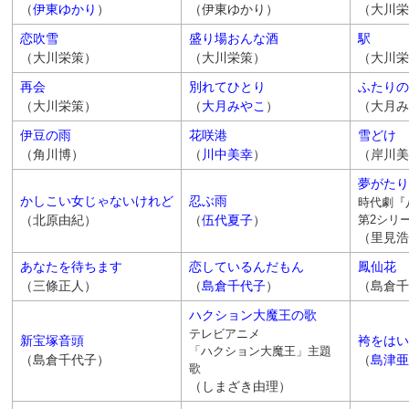
（
伊東ゆかり
）
（伊東ゆかり）
（大川栄
恋吹雪
盛り場おんな酒
駅
（大川栄策）
（大川栄策）
（大川栄
再会
別れてひとり
ふたりの
（大川栄策）
（
大月みやこ
）
（大月み
伊豆の雨
花咲港
雪どけ
（角川博）
（
川中美幸
）
（岸川美
夢がたり
かしこい女じゃないけれど
忍ぶ雨
時代劇『
（北原由紀）
（
伍代夏子
）
第2シリ
（里見浩
あなたを待ちます
恋しているんだもん
鳳仙花
（三條正人）
（
島倉千代子
）
（島倉千
ハクション大魔王の歌
テレビアニメ
新宝塚音頭
袴をはい
「ハクション大魔王」主題
（島倉千代子）
（
島津亜
歌
（しまざき由理）