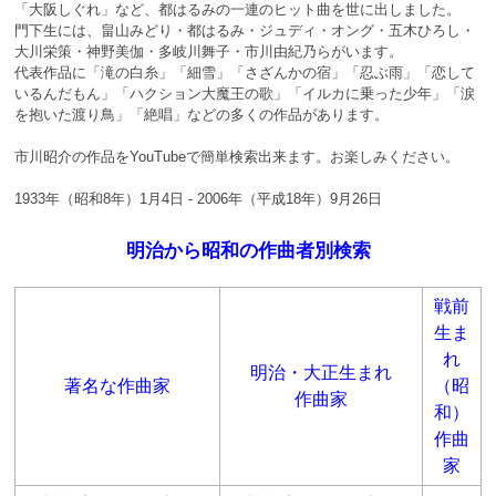
「大阪しぐれ」など、都はるみの一連のヒット曲を世に出しました。
門下生には、畠山みどり・都はるみ・ジュディ・オング・五木ひろし・
大川栄策・神野美伽・多岐川舞子・市川由紀乃らがいます。
代表作品に「滝の白糸」「細雪」「さざんかの宿」「忍ぶ雨」「恋して
いるんだもん」「ハクション大魔王の歌」「イルカに乗った少年」「涙
を抱いた渡り鳥」「絶唱」などの多くの作品があります。
市川昭介の作品をYouTubeで簡単検索出来ます。お楽しみください。
1933年（昭和8年）1月4日 - 2006年（平成18年）9月26日
明治から昭和の作曲者別検索
戦前
生ま
れ
明治・大正生まれ
著名な作曲家
（昭
作曲家
和）
作曲
家