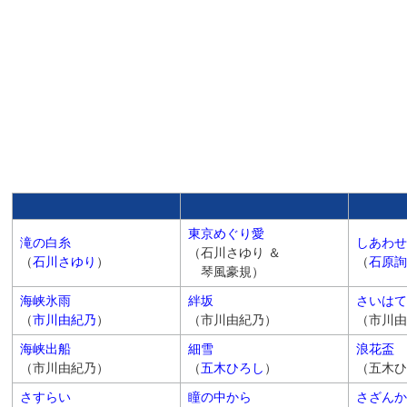
東京めぐり愛
滝の白糸
しあわせ
（石川さゆり ＆
（
石川さゆり
）
（
石原詢
琴風豪規）
海峡氷雨
絆坂
さいはて
（
市川由紀乃
）
（市川由紀乃）
（市川由
海峡出船
細雪
浪花盃
（市川由紀乃）
（
五木ひろし
）
（五木ひ
さすらい
瞳の中から
さざんか