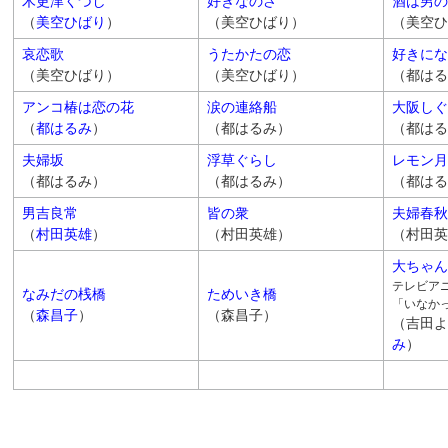
木更津くづし
好きなのさ
酒は男の
（
美空ひばり
）
（美空ひばり）
（美空ひ
哀恋歌
うたかたの恋
好きにな
（美空ひばり）
（美空ひばり）
（都はる
アンコ椿は恋の花
涙の連絡船
大阪しぐ
（
都はるみ
）
（都はるみ）
（都はる
夫婦坂
浮草ぐらし
レモン月
（都はるみ）
（都はるみ）
（都はる
男吉良常
皆の衆
夫婦春秋
（
村田英雄
）
（村田英雄）
（村田英
大ちゃん
テレビア
なみだの桟橋
ためいき橋
「いなか
（
森昌子
）
（森昌子）
（吉田よ
み
）