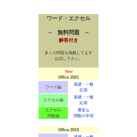
ワード・エクセル
-- 無料問題 --
解答付き
多くの問題を掲載してます
お試し下さい。
New
Office 2021
基礎・一般
ワード編
応用
基礎・一般
エクセル編
応用
エクセル
豊富な
関数編
関数の学習
Office 2019
基礎・一般