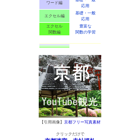
ワード編
応用
基礎・一般
エクセル編
応用
エクセル
豊富な
関数編
関数の学習
【引用画像】
京都フリー写真素材
クリックだけで