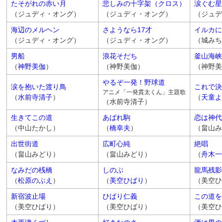
たそがれの赤い月
悲しみの十字架（クロス）
涙ぐむ星
（ジュディ・オング）
（ジュディ・オング）
（ジュデ
海辺のメルヘン
さようなら17才
イルカに
（ジュディ・オング）
（ジュディ・オング）
（城みち
男船
浪花そだち
釜山海峡
（
神野美伽
）
（神野美伽）
（神野美
やるぞ一発！野球道
涙を抱いた渡り鳥
これで決
アニメ「一発貫太くん」主題歌
（
水前寺清子
）
（
天童よ
（水前寺清子）
生きてこの道
あばれ駒
恋は神代
（中山たかし）
（
橋幸夫
）
（畠山み
出世街道
広町心純
絶唱
（畠山みどり）
（畠山みどり）
（
舟木一
なみだの桟橋
しのぶ
龍馬残影
（
松原のぶえ
）
（
美空ひばり
）
（美空ひ
新宿波止場
ひばり仁義
この道を
（美空ひばり）
（美空ひばり）
（美空ひ