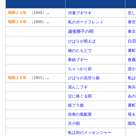
昭和２４年
（1949）
→
河童ブギウギ
悲し
昭和２５年
（1950）→
私のボーイフレンド
青空
越後獅子の唄
東京
白
ひばりが唄えば
橋のたもとで
裏町
拳銃ブギー
夜霧
ちゃっかり節
誰か
昭和２６年
（1951）→
ひばりの花売り娘
私は
泥んこブギ
角兵
父に捧ぐる唄
あの
銀ブラ娘
裏町
街角の風船屋
母を
京小唄
陽気
私は街のメッセンジャー