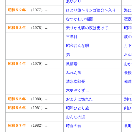
あやとり
昭和５２年
（1977）→
ひとり旅〜リンゴ追分〜入り
海に
なつかしい場面
恋夜
昭和５３年
（1978）→
乗りかえ駅の夜は更けて
昭和
三年目
涙の
昭和おんな唄
月下
男
おん
昭和５４年
（1979）→
風酒場
おか
みれん酒
最後
清水次郎長
俺達
木更津くずし
昭和５５年
（1980）→
おまえに惚れた
別れ
昭和５６年
（1981）→
昭和ひとり旅
剣ひ
おんなの涙
昭和５７年
（1982）→
時雨の宿
裏町