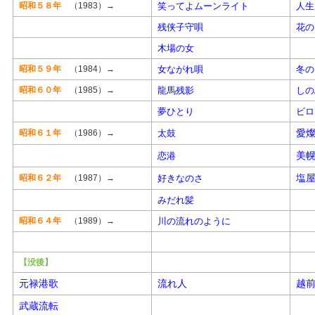
昭和５８年
（1983）→
笑ってよムーンライト
人生
残侠子守唄
花の
木場の女
昭和５９年
（1984）→
女ながれ唄
冬の
昭和６０年
（1985）→
龍馬残影
しの
夢ひとり
ビロ
愛
昭和６１年
（1986）→
太鼓
美
恋港
塩
昭和６２年
（1987）→
好きなのさ
みだれ髪
昭和６４年
（1989）→
川の流れのように
【没後】
元禄港歌
流れ人
越
武蔵流転