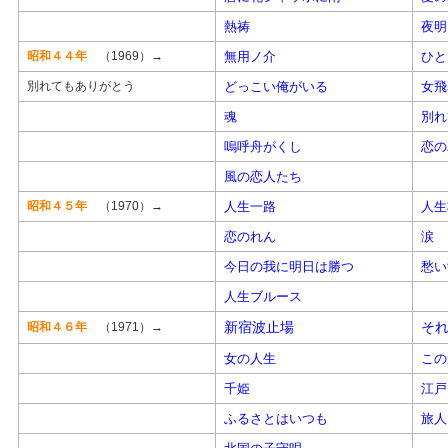
熱祷
夜明
昭和４４年
（1969）→
無用ノ介
ひと
別れてもありがとう
どっこい俺がいる
女飛
魂
別れ
嗚呼舟がくし
恋の
風の恋人たち
昭和４５年
（1970）→
人生一路
人生
恋のれん
涙
今日の我に明日は勝つ
愁い
人生ブルース
新宿波止場
そ
昭和４６年
（1971）→
女の人生
この
千姫
江戸
ふるさとはいつも
旅人