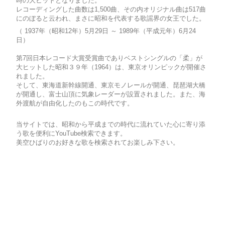
時の大ヒットとなりました。
レコーディングした曲数は1,500曲、その内オリジナル曲は517曲
にのぼると云われ、まさに昭和を代表する歌謡界の女王でした。
（ 1937年（昭和12年）5月29日 ～ 1989年（平成元年）6月24
日）
第7回日本レコード大賞受賞曲でありベストシングルの「柔」が
大ヒットした昭和３９年（1964）は、東京オリンピックが開催さ
れました。
そして、東海道新幹線開通、東京モノレールが開通、琵琶湖大橋
が開通し、富士山頂に気象レーダーが設置されました。また、海
外渡航が自由化したのもこの時代です。
当サイトでは、昭和から平成までの時代に流れていた心に寄り添
う歌を便利にYouTube検索できます。
美空ひばりのお好きな歌を検索されてお楽しみ下さい。