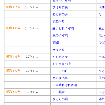
北国の子守唄
昭和４７年
（1972）→
ひばり仁義
浪曲
ある女の詩
母
哀愁平野
昭和４８年
（1973）→
酔いどれ子守唄
花と
風の子守唄
黒い
旅路
ひば
女ひとり
昭和４９年
（1974）→
かもめと女
一本
むらさきの涙
昭和５０年
（1975）→
こころの町
ひと
月の夜汽車
風の
日本晴ればれ音頭
昭和５１年
（1976）→
白い勲章
ふる
さくらの唄
雑草