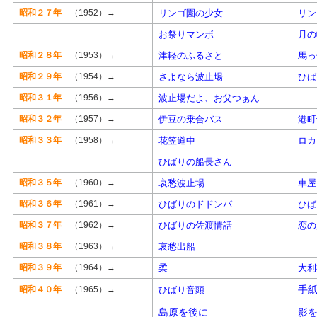
昭和２７年
（1952）→
リンゴ園の少女
リン
お祭りマンボ
月の
昭和２８年
（1953）→
津軽のふるさと
馬っ
昭和２９年
（1954）→
さよなら波止場
ひば
昭和３１年
（1956）→
波止場だよ、お父つぁん
昭和３２年
（1957）→
伊豆の乗合バス
港町
昭和３３年
（1958）→
花笠道中
ロカ
ひばりの船長さん
昭和３５年
（1960）→
哀愁波止場
車屋
昭和３６年
（1961）→
ひばりのドドンパ
ひば
昭和３７年
（1962）→
ひばりの佐渡情話
恋の
昭和３８年
（1963）→
哀愁出船
昭和３９年
（1964）→
柔
大利
手
昭和４０年
（1965）→
ひばり音頭
島原を後に
影