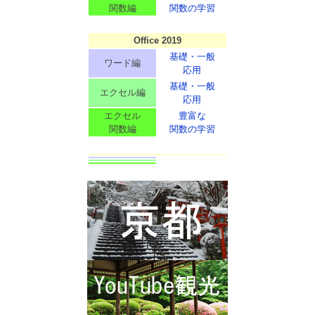
関数編
関数の学習
Office 2019
基礎・一般
ワード編
応用
基礎・一般
エクセル編
応用
エクセル
豊富な
関数編
関数の学習