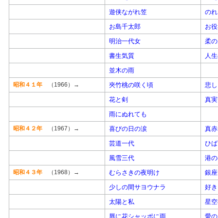
遊侠ながれ笠
のれ
お島千太郎
お役
明治一代女
柔の
書生気質
人生
並木の雨
昭和４１年
（1966）→
夾竹桃の咲く頃
悲し
花と剣
真実
雨にぬれても
昭和４２年
（1967）→
喜びの日の涙
真赤
芸道一代
ひば
風雪三代
港の
昭和４３年
（1968）→
むらさきの夜明け
銀座
少しの間サヨウナラ
好き
太陽と私
星空
唇に花シャッポに雨
愛の