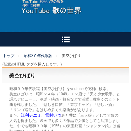
トップ
›
昭和3０年代歌謡
›
美空ひばり
(任意のHTML タグを挿入します。)
美空ひばり
昭和３０年代歌謡【美空ひばり】をyoutubeで便利に検索。
美空ひばりは、昭和２４年（1949）１２歳で「天才少女歌手」と
謂れデビューし、歌謡・映画・舞台などで活躍し数多くのヒット
曲を残しました。「悲しき口笛」「東京キッド」「悲しい酒」
「リンゴ追分」をはじめ多くの楽曲ががあります。
江利チエミ
雪村いづ
また、
、
みと共に「三人娘」として大衆の
人気を得ました。映画でも多くの作品で女優としても活躍しまし
た。中でも昭和３０年（1955）の東宝映画「ジャンケン娘」は当