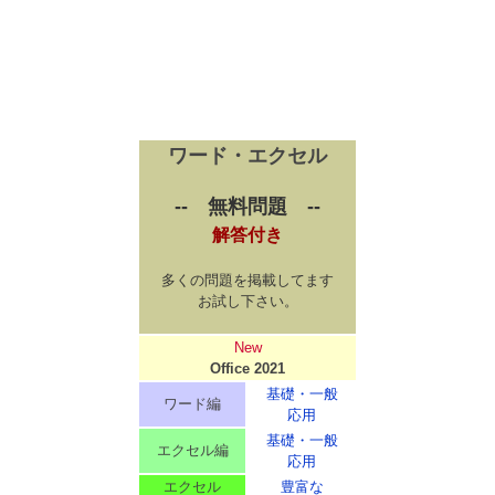
ワード・エクセル
-- 無料問題 --
解答付き
多くの問題を掲載してます
お試し下さい。
New
Office 2021
基礎・一般
ワード編
応用
基礎・一般
エクセル編
応用
エクセル
豊富な