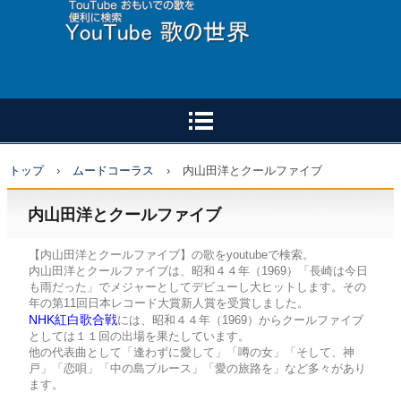
トップ
›
ムードコーラス
›
内山田洋とクールファイブ
内山田洋とクールファイブ
【内山田洋とクールファイブ】の歌をyoutubeで検索。
内山田洋とクールファイブは、昭和４４年（1969）「長崎は今日
も雨だった」でメジャーとしてデビューし大ヒットします。その
年の第11回日本レコード大賞新人賞を受賞しました。
NHK紅白歌合戦
には、昭和４４年（1969）からクールファイブ
としては１１回の出場を果たしています。
他の代表曲として「逢わずに愛して」「噂の女」「そして、神
戸」「恋唄」「中の島ブルース」「愛の旅路を」など多々があり
ます。