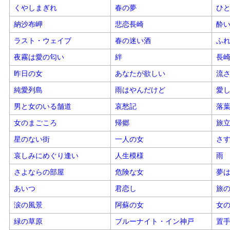
くやしまぎれ
春の夢
ひ
納沙布岬
悲恋長崎
酔
ラスト・ウェイブ
春の迷い酒
ふ
夜霧は愛の匂い
絆
長
昨日の女
あなたが欲しい
流
純愛列島
雨はやんだけど
愛
男と女のいる舗道
哀愁記
落
女のまごころ
帰郷
旅
星のない街
一人の女
さ
哀しみにめぐり逢い
人生模様
雨
さよならの部屋
危険な女
夢
あいつ
君恋し
旅
涙の風景
阿蘇の女
女
緑の草原
ブルーナイト・イン神戸
置