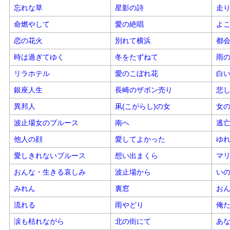
忘れな草
星影の詩
走
命燃やして
愛の絶唱
よ
恋の花火
別れて横浜
都
時は過ぎてゆく
冬をたずねて
雨
リラホテル
愛のこぼれ花
白
銀座人生
長崎のザボン売り
悲
異邦人
凩(こがらし)の女
女
波止場女のブルース
南へ
逃
他人の顔
愛してよかった
ゆ
愛しきれないブルース
想い出まくら
マ
おんな・生きる哀しみ
波止場から
い
みれん
裏窓
お
流れる
雨やどり
俺
涙も枯れながら
北の街にて
あ