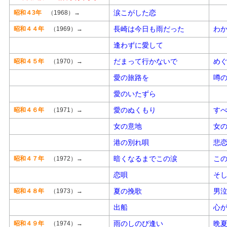
涙こがした恋
昭和４3年
（1968）→
長崎は今日も雨だった
わ
昭和４４年
（1969）→
逢わずに愛して
だまって行かないで
め
昭和４５年
（1970）→
愛の旅路を
噂
愛のいたずら
愛のぬくもり
す
昭和４６年
（1971）→
女の意地
女
港の別れ唄
悲
暗くなるまでこの涙
こ
昭和４７年
（1972）→
恋唄
そ
夏の挽歌
男
昭和４８年
（1973）→
出船
心
雨のしのび逢い
晩
昭和４９年
（1974）→