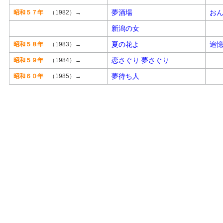
夢酒場
お
昭和５７年
（1982）→
新潟の女
夏の花よ
追
昭和５８年
（1983）→
恋さぐり 夢さぐり
昭和５９年
（1984）→
夢待ち人
昭和６０年
（1985）→