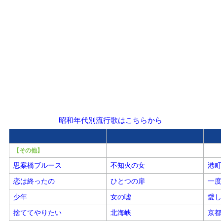
昭和年代別流行歌はこちらから
【その他】
思案橋ブルース
不知火の女
港
恋は終ったの
ひとつの扉
一
少年
女の嘘
愛
捨ててやりたい
北海峡
京