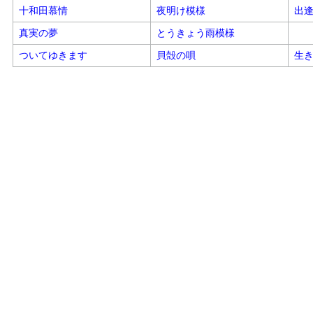
十和田慕情
夜明け模様
出
真実の夢
とうきょう雨模様
ついてゆきます
貝殻の唄
生