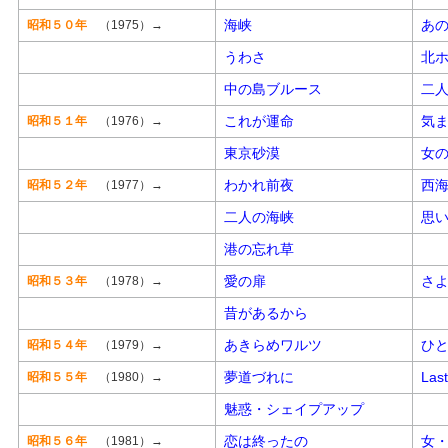
海峡
あ
昭和５０年
（1975）→
うわさ
北
中の島ブルース
二
これが運命
気
昭和５１年
（1976）→
東京砂漠
女
わかれ前夜
西
昭和５２年
（1977）→
二人の海峡
思
港の忘れ草
愛の扉
さ
昭和５３年
（1978）→
昔があるから
あきらめワルツ
ひ
昭和５４年
（1979）→
夢道づれに
Las
昭和５５年
（1980）→
魅惑・シェイプアップ
恋は終ったの
女
昭和５６年
（1981）→