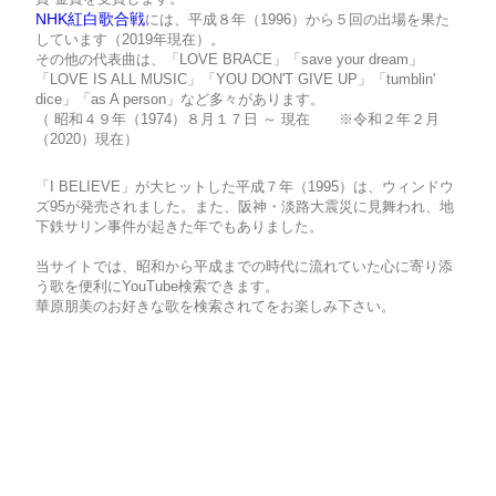
NHK紅白歌合戦
には、平成８年（1996）から５回の出場を果た
しています（2019年現在）。
その他の代表曲は、「LOVE BRACE」「save your dream」
「LOVE IS ALL MUSIC」「YOU DON'T GIVE UP」「tumblin'
dice」「as A person」など多々があります。
（ 昭和４９年（1974）８月１７日 ～ 現在 ※令和２年２月
（2020）現在）
「I BELIEVE」が大ヒットした平成７年（1995）は、ウィンドウ
ズ95が発売されました。また、阪神・淡路大震災に見舞われ、地
下鉄サリン事件が起きた年でもありました。
当サイトでは、昭和から平成までの時代に流れていた心に寄り添
う歌を便利にYouTube検索できます。
華原朋美のお好きな歌を検索されてをお楽しみ下さい。