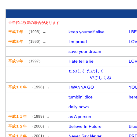
※年代に誤差の場合があります
keep yourself alive
I B
平成７年
（1995）→
I'm proud
LOV
平成８年
（1996）→
save your dream
Hate tell a lie
LOV
平成９年
（1997）→
たのしく たのしく
やさしくね
I WANNA GO
YOU
平成１０年
（1998）→
tumblin' dice
her
daily news
as A person
平成１１年
（1999）→
Believe In Future
Blu
平成１２年
（2000）→
Never Say Never
PRE
平成１３年
（2001）→