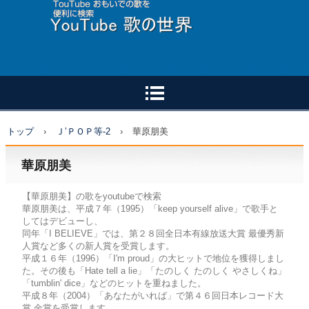
トップ
›
Ｊ’ＰＯＰ等-2
›
華原朋美
華原朋美
【華原朋美】の歌をyoutubeで検索
華原朋美は、平成７年（1995）「keep yourself alive」で歌手と
してはデビューし、
同年「I BELIEVE」では、第２８回全日本有線放送大賞 最優秀新
人賞など多くの新人賞を受賞します。
平成１６年（1996）「I'm proud」の大ヒットで地位を獲得しまし
た。その後も「Hate tell a lie」「たのしく たのしく やさしくね」
「tumblin' dice」などのヒットを重ねました。
平成８年（2004）「あなたがいれば」で第４６回日本レコード大
賞 金賞を受賞します。