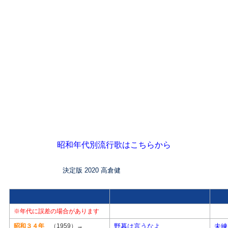
昭和年代別流行歌はこちらから
決定版 2020 高倉健
※年代に誤差の場合があります
昭和３４年
（1959）→
野暮は言うなよ
未練