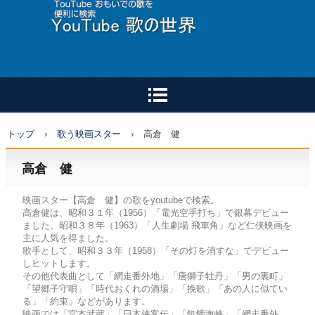
トップ
›
歌う映画スター
›
高倉 健
高倉 健
映画スター【高倉 健】の歌をyoutubeで検索。
高倉健は、昭和３１年（1956）「電光空手打ち」で銀幕デビュー
ました。昭和３８年（1963）「人生劇場 飛車角」など仁侠映画を
主に人気を得ました。
歌手として、昭和３３年（1958）「その灯を消すな」でデビュー
しヒットします。
その他代表曲として「網走番外地」「唐獅子牡丹」「男の裏町」
「望郷子守唄」「時代おくれの酒場」「挽歌」「あの人に似てい
る」「約束」などがあります。
映画では「宮本武蔵」「日本侠客伝」「飢餓海峡」「網走番外