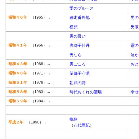
愛のブルース
昭和４０年
（1965）→
網走番外地
男の
横顔
男涙
男の誓い
昭和４１年
（1966）→
唐獅子牡丹
霧の
男なら
泣か
昭和４３年
（1968）→
男ごころ
おと
昭和４６年
（1971）→
望郷子守唄
昭和５１年
（1976）→
朝顔の詩
昭和５８年
（1983）→
時代おくれの酒場
幸せ
昭和５９年
（1984）→
挽歌
平成２年
（1990）→
（
八代亜紀
）