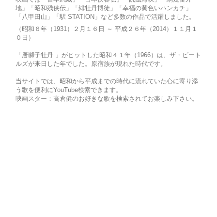
地」「昭和残侠伝」「緋牡丹博徒」「幸福の黄色いハンカチ」
「八甲田山」「駅 STATION」など多数の作品で活躍しました。
（昭和６年（1931）２月１６日 ～ 平成２６年（2014）１１月１
０日）
「唐獅子牡丹 」がヒットした昭和４１年（1966）は、ザ・ビート
ルズが来日した年でした。原宿族が現れた時代です。
当サイトでは、昭和から平成までの時代に流れていた心に寄り添
う歌を便利にYouTube検索できます。
映画スター：高倉健のお好きな歌を検索されてお楽しみ下さい。