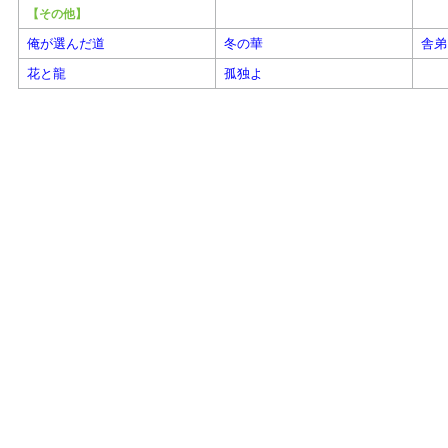
【その他】
俺が選んだ道
冬の華
舎弟
花と龍
孤独よ