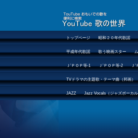
トップページ
昭和２０年代歌謡
平成年代歌謡
歌う映画スター
Ｊ’ＰＯＰ等-1
Ｊ’ＰＯＰ等-2
Ｊ’
TVドラマの主題歌・テーマ曲（邦画）
JAZZ
Jazz Vocals（ジャズボーカ