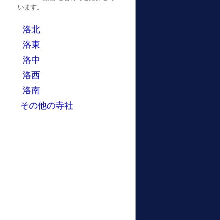
います。
洛北
洛東
洛中
洛西
洛南
その他の寺社