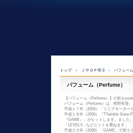
トップ
›
Ｊ’ＰＯＰ等-3
›
パフューム（
パフューム（Perfume）
【パフューム（Perfume）】の歌をyout
パフューム（Perfume）は、樫野有
平成１７年（2005）「リニアモータ
平成１８年（2006）「TTwinkle Snow Pow
『GAME』」がヒットします。ました。その後も「
「LEVEL3」などヒットを重ねます。
平成２０年（2008）「GAME」で第