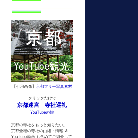
【引用画像】
京都フリー写真素材
クリックだけで
京都迷宮 寺社巡礼
YouTubeの旅
京都の寺社をもっと知りたい。
京都全域の寺社の由緒・情報 ＆
YouTube動画 も含めてご紹介して