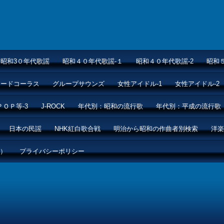
昭和3０年代歌謡
昭和４０年代歌謡-１
昭和４０年代歌謡-2
昭和
ムードコーラス
グループサウンズ
女性アイドル-1
女性アイドル-2
ＰＯＰ等-3
J-ROCK
年代別：昭和の流行歌
年代別：平成の流行歌
日本の民謡
NHK紅白歌合戦
明治から昭和の作曲者別検索
洋楽
ル）
プライバシーポリシー