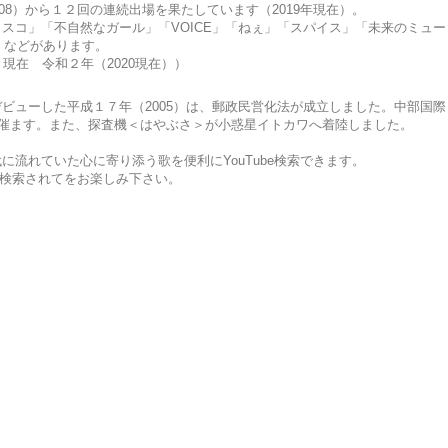
08）から１２回の連続出場を果たしています（2019年現在）。
スコ」「不自然なガール」「VOICE」「ねぇ」「スパイス」「未来のミュー
来」などがあります。
 現在 令和２年（2020現在））
ビューした平成１７年（2005）は、郵政民営化法が成立しました。中部国際
開催ます。また、探査機＜はやぶさ＞が小惑星イトカワへ着陸しました。
流れていた心に寄り添う歌を便利にYouTube検索できます。
歌を検索されてをお楽しみ下さい。