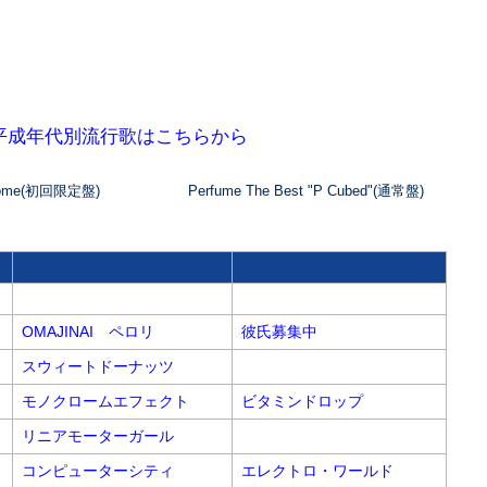
平成年代別流行歌はこちらから
n Dome(初回限定盤)
Perfume The Best "P Cubed"(通常盤)
OMAJINAI ペロリ
彼氏募集中
スウィートドーナッツ
モノクロームエフェクト
ビタミンドロップ
リニアモーターガール
コンピューターシティ
エレクトロ・ワールド