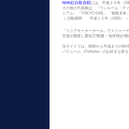
NHK紅白歌合戦
には、平成２０年（20
その他の代表曲は、「ワンルーム・ディ
ジアム」「TOKYO GIRL」「無限未
（ 活動期間 平成１２年（2000） ～
「リニアモーターガール」でメジャーデ
空港が開港し愛知万博(愛・地球博)が
当サイトでは、昭和から平成までの時代に
パフューム（Perfume）のお好きな