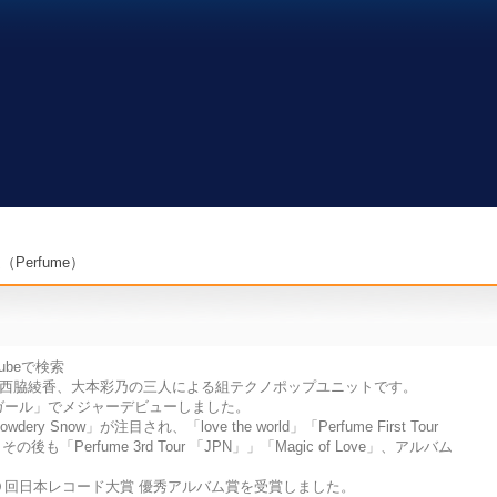
Perfume）
ubeで検索
香、西脇綾香、大本彩乃の三人による組テクノポップユニットです。
ーガール」でメジャーデビューしました。
dery Snow」が注目され、「love the world」「Perfume First Tour
Perfume 3rd Tour 「JPN」」「Magic of Love」、アルバム
５０回日本レコード大賞 優秀アルバム賞を受賞しました。