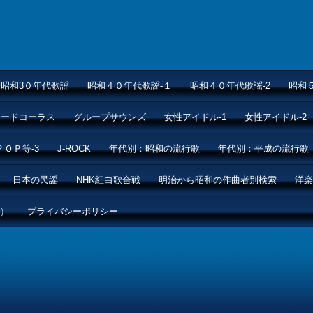
昭和3０年代歌謡
昭和４０年代歌謡-１
昭和４０年代歌謡-2
昭和
ムードコーラス
グループサウンズ
女性アイドル-1
女性アイドル-2
ＰＯＰ等-3
J-ROCK
年代別：昭和の流行歌
年代別：平成の流行歌
日本の民謡
NHK紅白歌合戦
明治から昭和の作曲者別検索
洋楽
ル）
プライバシーポリシー