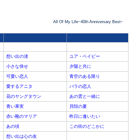
All Of My Life~40th Anniversary Best~
想い出の渚
ユア・ベイビー
小さな倖せ
夕陽と共に
可愛い恋人
青空のある限り
愛するアニタ
バラの恋人
花のヤングタウン
あの雲と一緒に
青い果実
貝殻の夏
赤い靴のマリア
昨日に逢いたい
あの頃
この街のどこかに
想い出は心の友