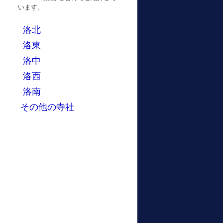
います。
洛北
洛東
洛中
洛西
洛南
その他の寺社