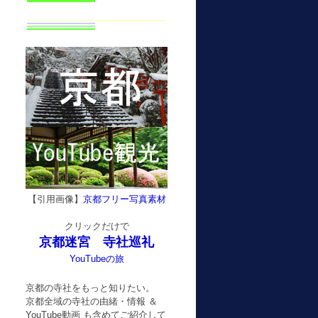
【引用画像】
京都フリー写真素材
クリックだけで
京都迷宮 寺社巡礼
YouTubeの旅
京都の寺社をもっと知りたい。
京都全域の寺社の由緒・情報 ＆
YouTube動画 も含めてご紹介して