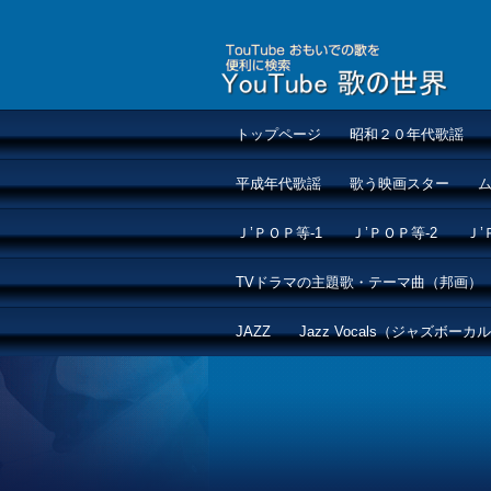
トップページ
昭和２０年代歌謡
平成年代歌謡
歌う映画スター
Ｊ’ＰＯＰ等-1
Ｊ’ＰＯＰ等-2
Ｊ’
TVドラマの主題歌・テーマ曲（邦画）
JAZZ
Jazz Vocals（ジャズボーカ