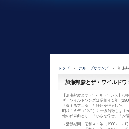
トップ
›
グループサウンズ
›
加瀬邦
加瀬邦彦とザ・ワイルドワ
【加瀬邦彦とザ・ワイルドワンズ】の歌をy
ザ・ワイルドワンズは昭和４１年（19
「愛するアニタ」と好評を得ました。
昭和４６年（1971）に一度解散します
他の代表曲として「小さな倖せ」「夕陽
（
活動期間 昭和４１年（1966） ～ 昭