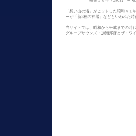
昭和５６年（1981） ～ 現在 
「想い出の渚」がヒットした昭和４１年
ーが「新3種の神器」などといわれた時
当サイトでは、昭和から平成までの時代に
グループサウンズ：加瀬邦彦とザ・ワ