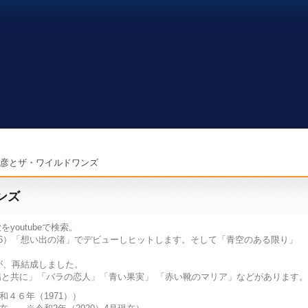
彦とザ・ワイルドワンズ
ンズ
outubeで検索。
66）「想い出の渚」でデビューしヒットします。そして「青空のある限り」
が、再結成しました。
と共に」「バラの恋人」「青い果実」 「赤い靴のマリア」などがあります
和４６年（1971））