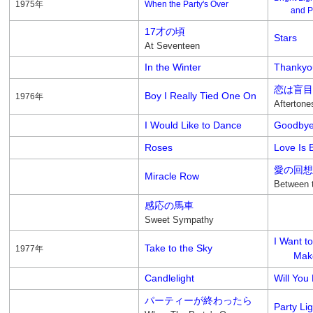
1975年
When the Party's Over
and Pr
17才の頃
Stars
At Seventeen
In the Winter
Thankyo
恋は盲目
Boy I Really Tied One On
1976年
Aftertone
I Would Like to Dance
Goodbye
Roses
Love Is 
愛の回想
Miracle Row
Between 
感応の馬車
Sweet Sympathy
I Want to
Take to the Sky
1977年
Make 
Candlelight
Will You
パーティーが終わったら
Party Li