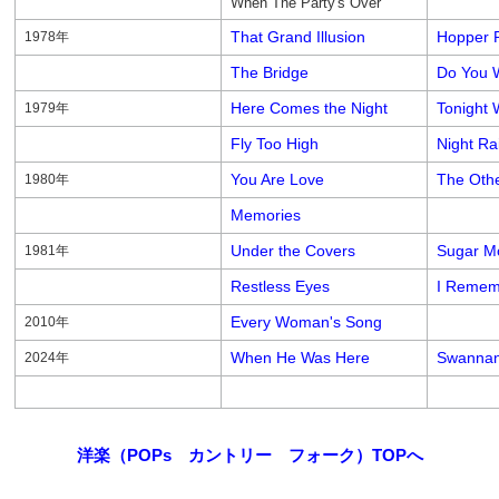
When The Party's Over
That Grand Illusion
Hopper P
1978年
The Bridge
Do You 
Here Comes the Night
Tonight 
1979年
Fly Too High
Night Ra
You Are Love
The Othe
1980年
Memories
Under the Covers
Sugar M
1981年
Restless Eyes
I Remem
Every Woman's Song
2010年
When He Was Here
Swanna
2024年
洋楽（POPs カントリー フォーク）TOPへ