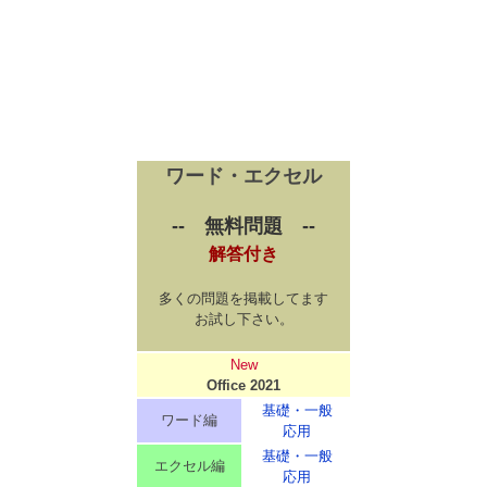
ワード・エクセル
-- 無料問題 --
解答付き
多くの問題を掲載してます
お試し下さい。
New
Office 2021
基礎・一般
ワード編
応用
基礎・一般
エクセル編
応用