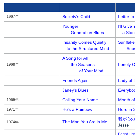
Society's Child
Letter to
1967年
Younger
I'll Give
Generation Blues
a Stone 
Insanity Comes Quietly
Sunflakes
to the Structured Mind
Snowr
A Song for All
the Seasons
Lonely 
1968年
of Your Mind
Friends Again
Lady of 
Janey's Blues
Everybo
Calling Your Name
Month o
1969年
He's a Rainbow
Here in 
1971年
我が心の
The Man You Are in Me
1974年
Jesse
Bright Lig