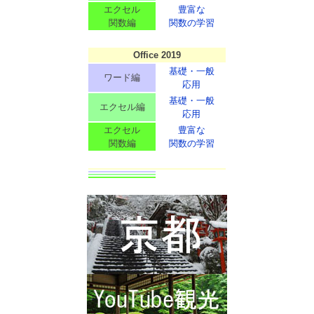
エクセル
豊富な
関数編
関数の学習
Office 2019
基礎・一般
ワード編
応用
基礎・一般
エクセル編
応用
エクセル
豊富な
関数編
関数の学習