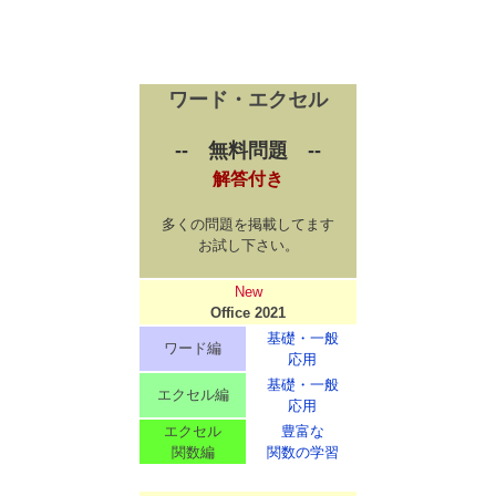
ワード・エクセル
-- 無料問題 --
解答付き
多くの問題を掲載してます
お試し下さい。
New
Office 2021
基礎・一般
ワード編
応用
基礎・一般
エクセル編
応用
エクセル
豊富な
関数編
関数の学習