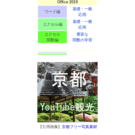
Office 2019
基礎・一般
ワード編
応用
基礎・一般
エクセル編
応用
エクセル
豊富な
関数編
関数の学習
【引用画像】
京都フリー写真素材