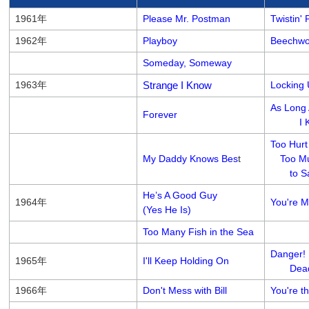
1961年
Please Mr. Postman
Twistin'
1962年
Playboy
Beechwo
Someday, Someway
1963年
Strange I Know
Locking 
As Long
Forever
I Kno
Too Hurt 
My Daddy Knows Bes
t
Too Muc
to Say
He’s A Good Guy
1964年
You're 
(Yes He Is)
Too Many Fish in the Sea
Danger! 
1965年
I'll Keep Holding On
Dead 
1966年
Don't Mess with Bill
You're t