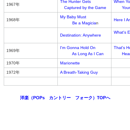
The Hunter Gets
When Yo
1967年
Captured by the Game
Young 
My Baby Must
1968年
Here I 
Be a Magicia
n
What's 
Destination: Anywhere
Is Ha
I'm Gonna Hold On
That's 
1969年
As Long As I Can
Hearta
1970年
Marionette
1972年
A Breath-Taking Guy
洋楽（POPs カントリー フォーク）TOPへ