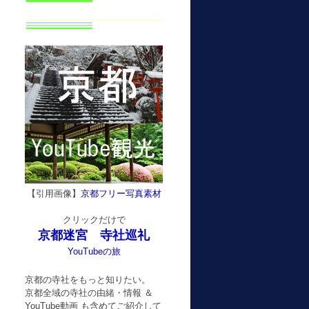
【引用画像】
京都フリー写真素材
クリックだけで
京都迷宮 寺社巡礼
YouTubeの旅
京都の寺社をもっと知りたい。
京都全域の寺社の由緒・情報 ＆
YouTube動画 も含めてご紹介して