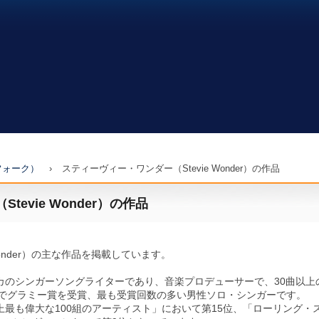
フォーク）
›
スティーヴィー・ワンダー（Stevie Wonder）の作品
evie Wonder）の作品
Wonder）の主な作品を掲載しています。
カのシンガーソングライターであり、音楽プロデューサーで、30曲以上
2部門でグラミー賞を受賞、最も受賞回数の多い男性ソロ・シンガーです。
最も偉大な100組のアーティスト」において第15位、「ローリング・