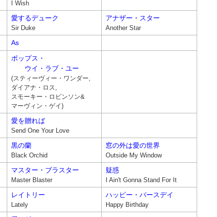
I Wish
愛するデューク
アナザー・スター
Sir Duke
Another Star
As
ポップス・
ウイ・ラブ・ユー
(スティーヴィー・ワンダー,
ダイアナ・ロス,
スモーキー・ロビンソン&
マーヴィン・ゲイ)
愛を贈れば
Send One Your Love
黒の蘭
窓の外は愛の世界
Black Orchid
Outside My Window
マスター・ブラスター
疑惑
Master Blaster
I Ain't Gonna Stand For It
レイトリー
ハッピー・バースデイ
Lately
Happy Birthday