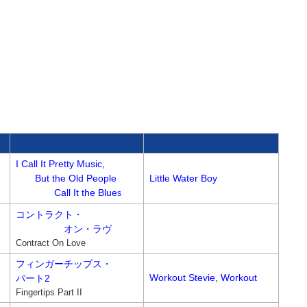
I Call It Pretty Music,
But the Old People
Little Water Boy
Call It the Blue
s
コントラクト・
オン・ラヴ
Contract On Love
フィンガーチップス・
Workout Stevie, Workout
パート2
Fingertips Part II