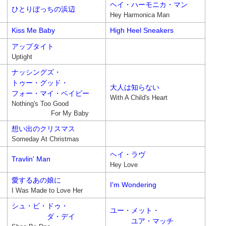
ヘイ・ハーモニカ・マン
ひとりぼっちの浜辺
Hey Harmonica Man
Kiss Me Baby
High Heel Sneakers
アップタイト
Uptight
ナッシングズ・
トゥー・グッド・
大人は知らない
フォー・
マイ・ベイビー
With A Child's Heart
Nothing's Too Good
For My Baby
想い出のクリスマス
Someday At Christmas
ヘイ・ラヴ
Travlin' Man
Hey Love
愛するあの娘に
I'm Wondering
I Was Made to Love Her
シュ・ビ・ドゥ・
ユー・メット・
ダ・デイ
ユア・マッチ