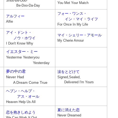
Shoo-Be-Doo-
You Met Your Match
Be-Doo-Da-Day
フォー・ワンス・
アルフィー
イン・マイ・ライフ
Alfie
For Once In My Life
アイ・ドント・
マイ・シェリー・アモール
ノウ・ホワイ
My Cherie Amour
I Don't Know Why
イエスター・ミー
Yesterme Yesteryou
Yesterday
夢の中の君
涙をとどけて
Never Had
Signed,Sealed,
Delivered I'm Yours
A Dream Come True
ヘブン・ヘルプ・
アス・オール
Heaven Help Us All
夏に消えた恋
恋を抱きしめよう
Never Dreamed
We Can Work It Out