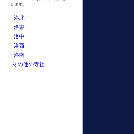
います。
洛北
洛東
洛中
洛西
洛南
その他の寺社