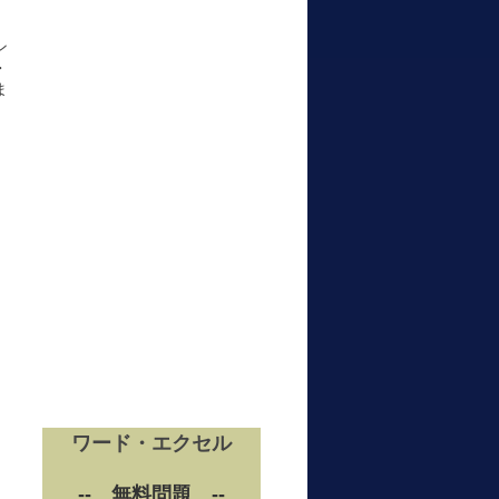
ン
・
ま
ワード・エクセル
-- 無料問題 --