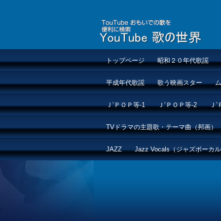
トップページ
昭和２０年代歌謡
平成年代歌謡
歌う映画スター
Ｊ’ＰＯＰ等-1
Ｊ’ＰＯＰ等-2
Ｊ’
TVドラマの主題歌・テーマ曲（邦画）
JAZZ
Jazz Vocals（ジャズボーカ