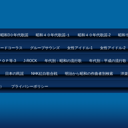
昭和3０年代歌謡
昭和４０年代歌謡-１
昭和４０年代歌謡-2
昭和
ムードコーラス
グループサウンズ
女性アイドル-1
女性アイドル-2
ＰＯＰ等-3
J-ROCK
年代別：昭和の流行歌
年代別：平成の流行歌
日本の民謡
NHK紅白歌合戦
明治から昭和の作曲者別検索
洋楽
ル）
プライバシーポリシー