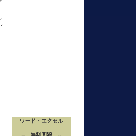
ダ
シ
ラ
ワード・エクセル
-- 無料問題 --