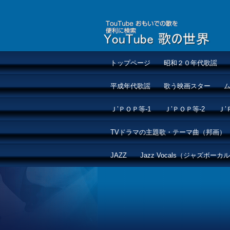
トップページ
昭和２０年代歌謡
平成年代歌謡
歌う映画スター
Ｊ’ＰＯＰ等-1
Ｊ’ＰＯＰ等-2
Ｊ’
TVドラマの主題歌・テーマ曲（邦画）
JAZZ
Jazz Vocals（ジャズボーカ