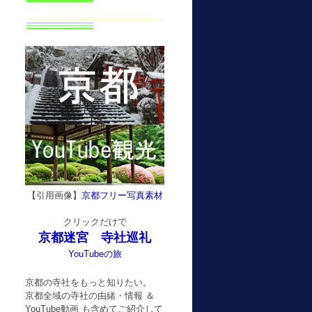
【引用画像】
京都フリー写真素材
クリックだけで
京都迷宮 寺社巡礼
YouTubeの旅
京都の寺社をもっと知りたい。
京都全域の寺社の由緒・情報 ＆
YouTube動画 も含めてご紹介して