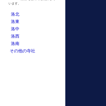
います。
洛北
洛東
洛中
洛西
洛南
その他の寺社