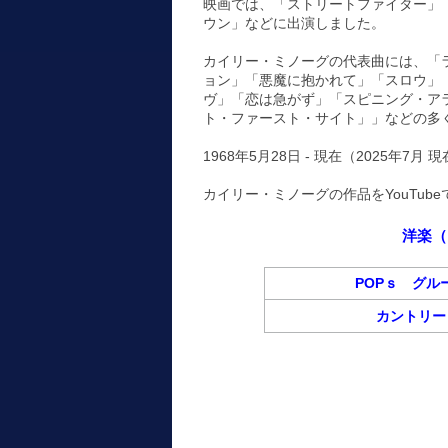
映画では、「ストリートファイター」
ウン」などに出演しました。
カイリー・ミノーグの代表曲には、「
ョン」「悪魔に抱かれて」「スロウ」
ヴ」「恋は急がず」「スピニング・ア
ト・ファースト・サイト」」などの多
1968年5月28日 - 現在（2025年7月 
カイリー・ミノーグの作品をYouTu
洋楽（
POPｓ グル
カントリー