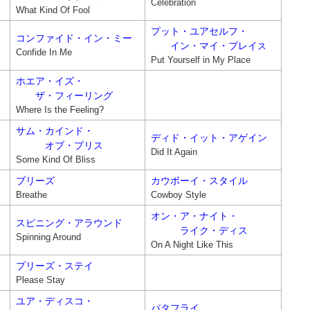
Celebration
What Kind Of Fool
プット・ユアセルフ・
コンファイド・イン・ミー
イン・マイ・プレイ
ス
Confide In Me
Put Yourself in My Place
ホエア・イズ・
ザ・フィーリング
Where Is the Feeling?
サム・カインド・
ディド・イット・アゲイン
オブ・ブリス
Did It Again
Some Kind Of Bliss
ブリーズ
カウボーイ・スタイル
Breathe
Cowboy Style
オン・ア・ナイト・
スピニング・アラウンド
ライク・ディス
Spinning Around
On A Night Like This
プリーズ・ステイ
Please Stay
ユア・ディスコ・
バタフライ