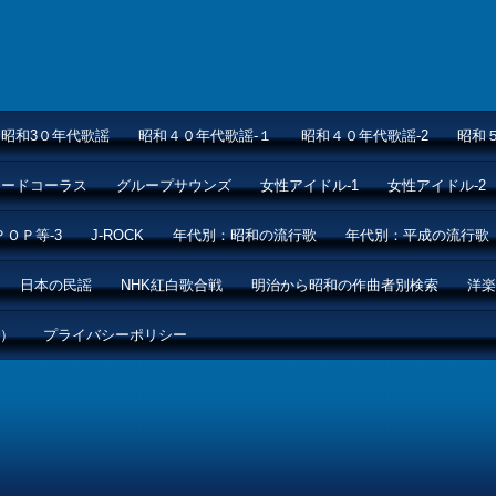
昭和3０年代歌謡
昭和４０年代歌謡-１
昭和４０年代歌謡-2
昭和
ムードコーラス
グループサウンズ
女性アイドル-1
女性アイドル-2
ＰＯＰ等-3
J-ROCK
年代別：昭和の流行歌
年代別：平成の流行歌
日本の民謡
NHK紅白歌合戦
明治から昭和の作曲者別検索
洋楽
ル）
プライバシーポリシー